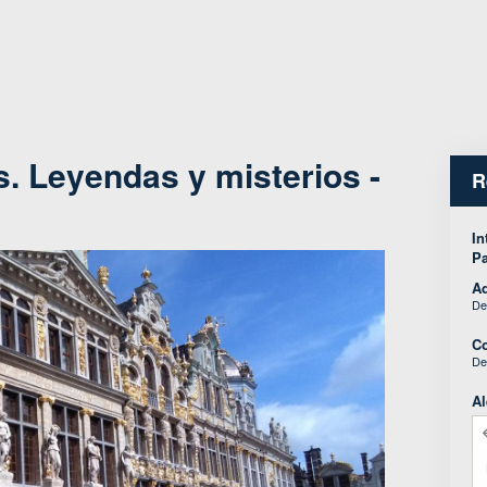
s. Leyendas y misterios -
R
In
Pa
Ad
De
Co
De
Al