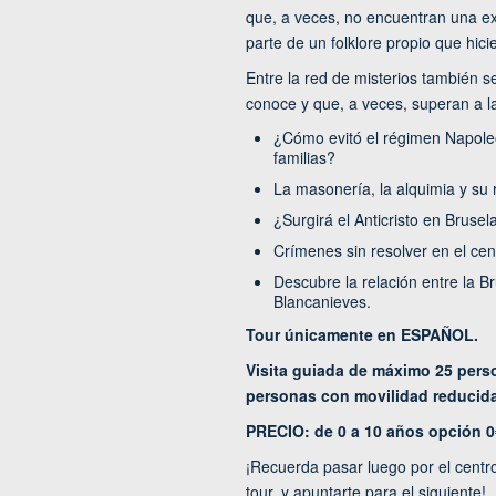
que, a veces, no encuentran una ex
parte de un folklore propio que hic
Entre la red de misterios también
conoce y que, a veces, superan a la
¿Cómo evitó el régimen Napoleó
familias?
La masonería, la alquimia y su 
¿Surgirá el Anticristo en Bruse
Crímenes sin resolver en el cen
Descubre la relación entre la B
Blancanieves.
Tour únicamente en ESPAÑOL.
Visita guiada de máximo 25 perso
personas con movilidad reducida,
PRECIO: de 0 a 10 años opción 0
¡Recuerda pasar luego por el centr
tour, y apuntarte para el siguiente!