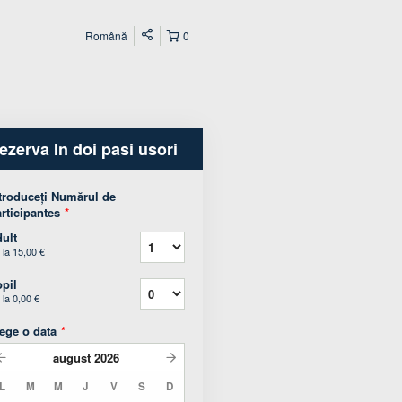
Română
0
ezerva In doi pasi usori
troduceți Numărul de
rticipantes
*
ult
 la
15,00 €
pil
 la
0,00 €
ege o data
*
august
2026
L
M
M
J
V
S
D