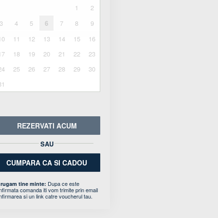
1
2
3
4
5
6
7
8
9
10
11
12
13
14
15
16
17
18
19
20
21
22
23
24
25
26
27
28
29
30
31
REZERVATI ACUM
SAU
CUMPARA CA SI CADOU
Dupa ce este
 rugam tine minte:
nfirmata comanda iti vom trimite prin email
nfirmarea si un link catre voucherul tau.